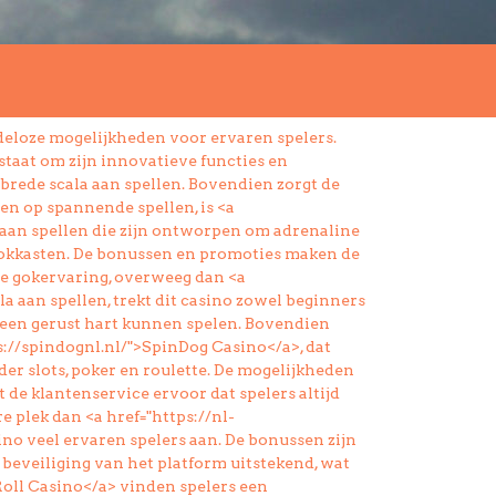
 ongeëvenaarde gokervaring voor spelers die op zoek zijn naar spanning en avontuur. Het casino heeft een breed scala aan spellen en royale bonussen, wat het aantrekkelijk maakt voor een breed publiek. De inzetmogelijkheden zijn divers, waardoor spelers hun strategie kunnen aanpassen aan hun voorkeuren. De legale status van het casino zorgt voor een veilige speelomgeving.</p> <p>Bij <a href="https://lizaronl.nl/">Lizaro Casino</a> kunnen spelers genieten van een innovatieve en spannende spelervaring. Het casino biedt een breed scala aan spellen en genereuze bonussen die het aantrekkelijk maken voor zowel nieuwe als ervaren spelers. De klanttevredenheid is hier een topprioriteit, en de klantenservice staat altijd klaar om te helpen. De legale status van het casino zorgt ervoor dat spelers met een gerust hart kunnen inzetten.</p> <p><a href="https://holy-luck-nl.nl/">Holy Luck Casino</a> biedt spelers een ongeëvenaarde gokervaring met een breed scala aan spellen en royale bonussen. Het casino trekt zowel nieuwe als ervaren spelers aan met zijn aantrekkelijke promoties en hoge uitbetalingspercentages. De klanttevredenheid is een topprioriteit, en de klantenservice is altijd beschikbaar om te helpen. De legale status van het casino zorgt ervoor dat spelers met vertrouwen kunnen inzetten.</p> <p>Voor degenen die willen genieten van een unieke gokervaring is <a href="https://nl-betory.com/">Betory Casino</a> de ideale keuze. Het casino biedt een breed scala aan spellen en aantrekkelijke bonussen die zijn ontworpen om de spelervaring te verbeteren. De klanttevredenheid is hier een topprioriteit, en de klantenservice is altijd beschikbaar om te helpen. De legale status van het casino zorgt ervoor dat spelers met een gerust hart kunnen inzetten.</p> <p>Bij <a href="https://nl-betblast.com/">BetBlast Casino</a> kunnen spelers genieten van een spannende en lonende gokervaring. Het casino biedt een breed scala aan spellen en royale bonussen die het aantrekkelijk maken voor zowel nieuwe als ervaren spelers. De klanttevredenheid is een topprioriteit, en de klantenservice is altijd beschikbaar om te helpen. De legale status van het casino zorgt ervoor dat spelers met vertrouwen kunnen inzetten.</p> <p><a href="https://nl-slotrushcasino.com/">SlotRush Casino</a> biedt een ongeëvenaarde gokervaring voor spelers die op zoek zijn naar spanning en avontuur. Het casino heeft een breed scala aan spellen en royale bonussen, wat het aantrekkelijk maakt voor een breed publiek. De inzetmogelijkheden zijn divers, waardoor spelers hun strategie kunnen aanpassen aan hun voorkeuren. De legale status van het casino zorgt voor een veilige speelomgeving.</p> <p>Bij <a href="https://nl-holyluck.com/">HolyLuck Casino</a> kunnen spelers genieten van een innovatieve en spannende spelervar