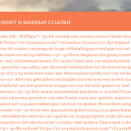
аркнет и важные ссылки
oor elke speler. De klanttevredenheid is hier een topprioriteit, wat blijkt uit de uitstekende klantenservice.</p> <p><a href="https://monixbet-nederland.nl/">MonixBet Casino</a> is een andere uitstekende keuze voor wie op zoek is naar kwaliteit en betrouwbaarheid. Dit casino biedt een gebruiksvriendelijke interface en een indrukwekkende selectie van spellen. De bonussen zijn lucratief en de uitbetalingen zijn snel, wat essentieel is voor een aangename spelervaring. De legaliteit van het casino zorgt ervoor dat spelers altijd met vertrouwen kunnen inzetten.</p> <p>Bij het <a href="https://crystalrollcasino-nederland.nl/">CrystalRoll Casino</a> worden spelers ondergedompeld in een wereld van luxe en opwinding. Het casino is trots op zijn brede scala aan spellen en hoge uitbetalingspercentages. De bonussen en promoties zijn ontworpen om spelers te belonen voor hun loyaliteit. Bovendien zorgt de uitstekende klantenservice ervoor dat elke speler een probleemloze ervaring heeft.</p> <p>Voor degenen die de voorkeur geven aan een diversiteit aan spellen, is <a href="https://nl-1redcasino.com/">1Red Casino</a> de plek om te zijn. Het casino biedt een uitgebreide selectie van spellen, van klassieke slots tot live dealer games. Spelers worden aangetrokken door de genereuze bonussen en de eerlijke spelvoorwaarden. De veilige en legale omgeving van het casino maakt het een vertrouwde keuze voor velen.</p> <p>Ervaren gokkers waarderen <a href="https://happyspins-nederland.com/">Happy Spins Casino</a> om zijn consistente kwaliteit en betrouwbaarheid. Het casino biedt een breed scala aan spellen, waaronder innovatieve slots en klassieke tafelspellen. De bonussen en promoties zijn royaal en gericht op het maximaliseren van de winstkansen voor spelers. Bovendien zorgt de klantenservice ervoor dat alle vragen snel en efficiënt worden afgehandeld.</p> <p><a href="https://nl-spinstarcasino.com/">SpinStar Casino</a> is een platform dat bekend staat om zijn avontuurlijke en spannende speelervaringen. Spelers kunnen genieten van een breed scala aan spellen, van traditionele gokkasten tot moderne videoslots. De bonussen maken het nog aantrekkelijker om te spelen en de uitbetalingen zijn snel, wat bijdraagt aan een positieve spelervaring. De legale status van het casino zorgt ervoor dat spelers altijd veilig kunnen gokken.</p> <p>Bij <a href="https://millionerr-casino.nl/">Millioner Casino</a> worden spelers verwelkomd in een wereld van luxe en hoge inzetten. Het casino biedt een indrukwekkend aantal spellen en beloningen voor zowel nieuwe als ervaren spelers. De bonussen zijn ontworpen om de spelervaring te verrijken en de winstmogelijkheden te vergroten. De klantgerichte aanpak van het casino zorgt ervoor dat elke speler een uitstekende service ontvangt.</p> <p><a href="https://nl-spindog.com/">SpinDog Casino</a> biedt een dynamische en opwindende omgeving voor gokliefhebbers. Het casino heeft een breed scala aan spellen, van klassieke slots tot innovatieve nieuwe releases. De bonussen en promoties zijn ruimhartig, wat het aantrekkelijk maakt voor zowel nieuwe als ervaren spelers. De inzetopties zijn talrijk, waardoor spelers de vrijheid hebben om hun strategie te kiezen.</p> <p>Ervaren spelers die op zoek zijn naar een unieke gokervaring kiezen vaak voor <a href="https://betblasts-nl.nl/">BetBlast Casino</a>. Met een breed scala aan spellen en aantrekkelijke bonussen biedt dit casino een meeslepende ervaring. De klanttevredenheid is een topprioriteit, en de klantenservice is altijd beschikbaar om te helpen. De legale status van het casino zorgt ervoor dat spelers met vertrouwen kunnen inzetten.</p> <p>Voor spelers die willen inzetten op zowel geluk als strategie, is <a href="https://nl-pokobet.com/">Pokobet Casino</a> een uitstekende keuze. Het casino biedt een gevarieerd aanbod van spellen, waaronder poker en slots. De bonussen zijn ontworpen om de spelervaring te verbeteren en de winkansen te vergroten. De klantenservice is professioneel en behulpzaam, wat bijdraagt aan een prettige speelervaring.</p> <p><a href="https://nl-slotmonkey.com/">SlotMonkey Casino</a> biedt een