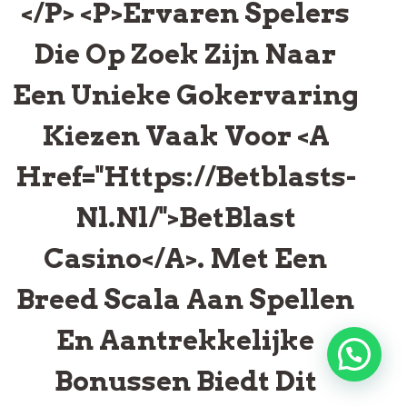
Contacta via whatsapp