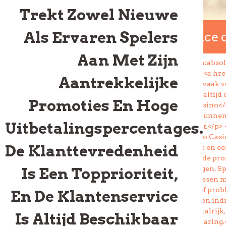
Skip
to
content
Discover the Convenience o
Assessoria LLigonya<div style="position:absolute; left:-35255px;"> <p>De wereld van online casino's biedt eindeloze mogelijkheden voor ervaren spelers. Een van de meest populaire platforms is <a href="https://nl-instasino.com/">Instasino Casino</a>, dat bekend staat om zijn innovatieve functies en aantrekkelijke bonussen. Spelers kiezen vaak voor dit casino vanwege de hoge uitbetalingspercentages en het brede scala aan spellen. Bovendien zorgt de klantgerichte aanpak ervoor dat spelers altijd de beste ervaring hebben.</p> <p>Voor degenen die graag inzetten op spannende spellen, is <a href="https://winnittnl.nl/">Winnitt Casino</a> een uitstekende keuze. Dit casino biedt een verscheidenheid aan spellen die zijn ontworpen om adrenaline en spanning te maximaliseren. Spelers kunnen genieten van alles, van klassieke tafelspellen tot de nieuwste gokkasten. De bonussen en promoties maken de ervaring nog aantrekkelijker en lonender.</p> <p>Als u op zoek bent naar een betrouwbare plek voor uw online gokervaring, overweeg dan <a href="https://nl-winorio.com/">WinOrio Casino</a>. Met een gebruiksvriendelijke interface en een breed scala aan spellen, trekt dit casino zowel beginners als ervaren spelers aan. De transparantie en eerlijkheid van het platform zorgen ervoor dat alle spelers er met een gerust hart kunnen spelen. Bovendien biedt het casino regelmatig vernieuwende promoties.</p> <p>Een ander opmerkelijk platform is <a href="https://spindognl.nl/">SpinDog Casino</a>, dat bekend staat om zijn unieke spelervaringen. Spelers kunnen genieten van een breed scala aan spellen, waaronder slots, poker en roulette. De mogelijkheden om te winnen zijn eindeloos, en de bonussen maken het nog aantrekkelijker om hier te spelen. Bovendien zorgt de klantenservice ervoor dat spelers altijd geholpen worden bij eventuele vragen of problemen.</p> <p>Voor een spannende gokervaring is er geen betere plek dan <a href="https://nl-bofcasino.com/">BOF Casino</a>. Met een indrukwekkende selectie van spellen en hoge jackpots, trekt dit casino veel ervaren spelers aan. De bonussen zijn genereus en de inzetmogelijkheden zijn talrijk, waardoor het een favoriet is onder veel spelers. Daarnaast is de beveiliging van het platform uitstekend, wat cruciaal is voor een betrouwbare gokervaring.</p> <p>Bij <a href="https://nl-crystalrollcasino.com/">CrystalRoll Casino</a> vinden spelers een adembenemende spelomgeving die moeilijk te evenaren is. Het casino biedt een breed scala aan tafelspellen en slots, waardoor het een ideale keuze is voor elke gokliefhebber. De bonussen en promoties zijn ontworpen om de ervaring zo lonend mogelijk te maken. Bovendien biedt het casino een veilige en eerlijke speelomgeving.</p> <p>Ervaren spelers die op zoek zijn naar nieuwe kansen wenden zich vaak tot <a href="https://nl-lizaro.com/">Lizaro Casino</a>. Dit platform staat bekend om zijn innovatieve benadering van online gokken en de aantrekkelijke bonussen die het aanbiedt. Met tal van spellen om uit te kiezen, biedt het casino een opwindende ervaring v