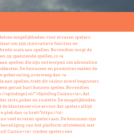
 ongeëvenaarde gokervaring voor spelers die op zoek zijn naar spanning en avontuur. Het casino heeft een breed scala aan spellen en royale bonussen, wat het aantrekkelijk maakt voor een breed publiek. De inzetmogelijkheden zijn divers, waardoor spelers hun strategie kunnen aanpassen aan hun voorkeuren. De legale status van het casino zorgt voor een veilige speelomgeving.</p> <p>Bij <a href="https://lizaronl.nl/">Lizaro Casino</a> kunnen spelers genieten van een innovatieve en spannende spelervaring. Het casino biedt een breed scala aan spellen en genereuze bonussen die het aantrekkelijk maken voor zowel nieuwe als ervaren spelers. De klanttevredenheid is hier een topprioriteit, en de klantenservice staat altijd klaar om te helpen. De legale status van het casino zorgt ervoor dat spelers met een gerust hart kunnen inzetten.</p> <p><a href="https://holy-luck-nl.nl/">Holy Luck Casino</a> biedt spelers een ongeëvenaarde gokervaring met een breed scala aan spellen en royale bonussen. Het casino trekt zowel nieuwe als ervaren spelers aan met zijn aantrekkelijke promoties en hoge uitbetalingspercentages. De klanttevredenheid is een topprioriteit, en de klantenservice is altijd beschikbaar om te helpen. De legale status van het casino zorgt ervoor dat spelers met vertrouwen kunnen inzetten.</p> <p>Voor degenen die willen genieten van een unieke gokervaring is <a href="https://nl-betory.com/">Betory Casino</a> de ideale keuze. Het casino biedt een breed scala aan spellen en aantrekkelijke bonussen die zijn ontworpen om de spelervaring te verbeteren. De klanttevredenheid is hier een topprioriteit, en de klantenservice is altijd beschikbaar om te helpen. De legale status van het casino zorgt ervoor dat spelers met een gerust hart kunnen inzetten.</p> <p>Bij <a href="https://nl-betblast.com/">BetBlast Casino</a> kunnen spelers genieten van een spannende en lonende gokervaring. Het casino biedt een breed scala aan spellen en royale bonussen die het aantrekkelijk maken voor zowel nieuwe als ervaren spelers. De klanttevredenheid is een topprioriteit, en de klantenservice is altijd beschikbaar om te helpen. De legale status van het casino zorgt ervoor dat spelers met vertrouwen kunnen inzetten.</p> <p><a href="https://nl-slotrushcasino.com/">SlotRush Casino</a> biedt een ongeëvenaarde gokervaring voor spelers die op zoek zijn naar spanning en avontuur. Het casino heeft een breed scala aan spellen en royale bonussen, wat het aantrekkelijk maakt voor een breed publiek. De inzetmogelijkheden zijn divers, waardoor spelers hun strategie kunnen aanpassen aan hun voorkeuren. De legale status van het casino zorgt voor een veilige speelomgeving.</p> <p>Bij <a href="https://nl-holyluck.com/">HolyLuck Casino</a> kunnen spelers genieten van een innovatieve en spannende spelervar