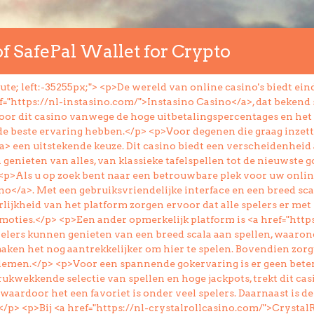
f SafePal Wallet for Crypto
oor elke speler. De klanttevredenheid is hier een topprioriteit, wat blijkt uit de uitstekende klantenservice.</p> <p><a href="https://monixbet-nederland.nl/">MonixBet Casino</a> is een andere uitstekende keuze voor wie op zoek is naar kwaliteit en betrouwbaarheid. Dit casino biedt een gebruiksvriendelijke interface en een indrukwekkende selectie van spellen. De bonussen zijn lucratief en de uitbetalingen zijn snel, wat essentieel is voor een aangename spelervaring. De legaliteit van het casino zorgt ervoor dat spelers altijd met vertrouwen kunnen inzetten.</p> <p>Bij het <a href="https://crystalrollcasino-nederland.nl/">CrystalRoll Casino</a> worden spelers ondergedompeld in een wereld van luxe en opwinding. Het casino is trots op zijn brede scala aan spellen en hoge uitbetalingspercentages. De bonussen en promoties zijn ontworpen om spelers te belonen voor hun loyaliteit. Bovendien zorgt de uitstekende klantenservice ervoor dat elke speler een probleemloze ervaring heeft.</p> <p>Voor degenen die de voorkeur geven aan een diversiteit aan spellen, is <a href="https://nl-1redcasino.com/">1Red Casino</a> de plek om te zijn. Het casino biedt een uitgebreide selectie van spellen, van klassieke slots tot live dealer games. Spelers worden aangetrokken door de genereuze bonussen en de eerlijke spelvoorwaarden. De veilige en legale omgeving van het casino maakt het een vertrouwde keuze voor velen.</p> <p>Ervaren gokkers waarderen <a href="https://happyspins-nederland.com/">Happy Spins Casino</a> om zijn consistente kwaliteit en betrouwbaarheid. Het casino biedt een breed scala aan spellen, waaronder innovatieve slots en klassieke tafelspellen. De bonussen en promoties zijn royaal en gericht op het maximaliseren van de winstkansen voor spelers. Bovendien zorgt de klantenservice ervoor dat alle vragen snel en efficiënt worden afgehandeld.</p> <p><a href="https://nl-spinstarcasino.com/">SpinStar Casino</a> is een platform dat bekend staat om zijn avontuurlijke en spannende speelervaringen. Spelers kunnen genieten van een breed scala aan spellen, van traditionele gokkasten tot moderne videoslots. De bonussen maken het nog aantrekkelijker om te spelen en de uitbetalingen zijn snel, wat bijdraagt aan een positieve spelervaring. De legale status van het casino zorgt ervoor dat spelers altijd veilig kunnen gokken.</p> <p>Bij <a href="https://millionerr-casino.nl/">Millioner Casino</a> worden spelers verwelkomd in een wereld van luxe en hoge inzetten. Het casino biedt een indrukwekkend aantal spellen en beloningen voor zowel nieuwe als ervaren spelers. De bonussen zijn ontworpen om de spelervaring te verrijken en de winstmogelijkheden te vergroten. De klantgerichte aanpak van het casino zorgt ervoor dat elke speler een uitstekende service ontvangt.</p> <p><a href="https://nl-spindog.com/">SpinDog Casino</a> biedt een dynamische en opwindende omgeving voor gokliefhebbers. Het casino heeft een breed scala aan spellen, van klassieke slots tot innovatieve nieuwe releases. De bonussen en promoties zijn ruimhartig, wat het aantrekkelijk maakt voor zowel nieuwe als ervaren spelers. De inzetopties zijn talrijk, waardoor spelers de vrijheid hebben om hun strategie te kiezen.</p> <p>Ervaren spelers die op zoek zijn naar een unieke gokervaring kiezen vaak voor <a href="https://betblasts-nl.nl/">BetBlast Casino</a>. Met een breed scala aan spellen en aantrekkelijke bonussen biedt dit casino een meeslepende ervaring. De klanttevredenheid is een topprioriteit, en de klantenservice is altijd beschikbaar om te helpen. De legale status van het casino zorgt ervoor dat spelers met vertrouwen kunnen inzetten.</p> <p>Voor spelers die willen inzetten op zowel geluk als strategie, is <a href="https://nl-pokobet.com/">Pokobet Casino</a> een uitstekende keuze. Het casino biedt een gevarieerd aanbod van spellen, waaronder poker en slots. De bonussen zijn ontworpen om de spelervaring te verbeteren en de winkansen te vergroten. De klantenservice is professioneel en behulpzaam, wat bijdraagt aan een prettige speelervaring.</p> <p><a href="https://nl-slotmonkey.com/">SlotMonkey Casino</a> biedt een