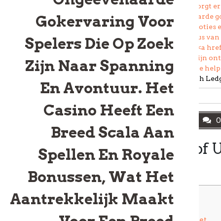
>
General
>
Discover the Ease of Use with Led
admin
29 de març de 2025
0
Discover the Ease of 
Wallet
Table of Contents
Introduction to Ledger Live
Understanding Ledger Live Wallet