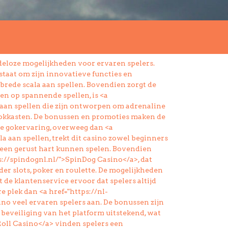
 ongeëvenaarde gokervaring voor spelers die op zoek zijn naar spanning en avontuur. Het casino heeft een breed scala aan spellen en royale bonussen, wat het aantrekkelijk maakt voor een breed publiek. De inzetmogelijkheden zijn divers, waardoor spelers hun strategie kunnen aanpassen aan hun voorkeuren. De legale status van het casino zorgt voor een veilige speelomgeving.</p> <p>Bij <a href="https://lizaronl.nl/">Lizaro Casino</a> kunnen spelers genieten van een innovatieve en spannende spelervaring. Het casino biedt een breed scala aan spellen en genereuze bonussen die het aantrekkelijk maken voor zowel nieuwe als ervaren spelers. De klanttevredenheid is hier een topprioriteit, en de klantenservice staat altijd klaar om te helpen. De legale status van het casino zorgt ervoor dat spelers met een gerust hart kunnen inzetten.</p> <p><a href="https://holy-luck-nl.nl/">Holy Luck Casino</a> biedt spelers een ongeëvenaarde gokervaring met een breed scala aan spellen en royale bonussen. Het casino trekt zowel nieuwe als ervaren spelers aan met zijn aantrekkelijke promoties en hoge uitbetalingspercentages. De klanttevredenheid is een topprioriteit, en de klantenservice is altijd beschikbaar om te helpen. De legale status van het casino zorgt ervoor dat spelers met vertrouwen kunnen inzetten.</p> <p>Voor degenen die willen genieten van een unieke gokervaring is <a href="https://nl-betory.com/">Betory Casino</a> de ideale keuze. Het casino biedt een breed scala aan spellen en aantrekkelijke bonussen die zijn ontworpen om de spelervaring te verbeteren. De klanttevredenheid is hier een topprioriteit, en de klantenservice is altijd beschikbaar om te helpen. De legale status van het casino zorgt ervoor dat spelers met een gerust hart kunnen inzetten.</p> <p>Bij <a href="https://nl-betblast.com/">BetBlast Casino</a> kunnen spelers genieten van een spannende en lonende gokervaring. Het casino biedt een breed scala aan spellen en royale bonussen die het aantrekkelijk maken voor zowel nieuwe als ervaren spelers. De klanttevredenheid is een topprioriteit, en de klantenservice is altijd beschikbaar om te helpen. De legale status van het casino zorgt ervoor dat spelers met vertrouwen kunnen inzetten.</p> <p><a href="https://nl-slotrushcasino.com/">SlotRush Casino</a> biedt een ongeëvenaarde gokervaring voor spelers die op zoek zijn naar spanning en avontuur. Het casino heeft een breed scala aan spellen en royale bonussen, wat het aantrekkelijk maakt voor een breed publiek. De inzetmogelijkheden zijn divers, waardoor spelers hun strategie kunnen aanpassen aan hun voorkeuren. De legale status van het casino zorgt voor een veilige speelomgeving.</p> <p>Bij <a href="https://nl-holyluck.com/">HolyLuck Casino</a> kunnen spelers genieten van een innovatieve en spannende spelervar